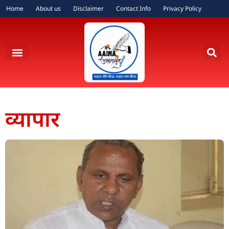
Home
About us
Disclaimer
Contact Info
Privacy Policy
व्यापार