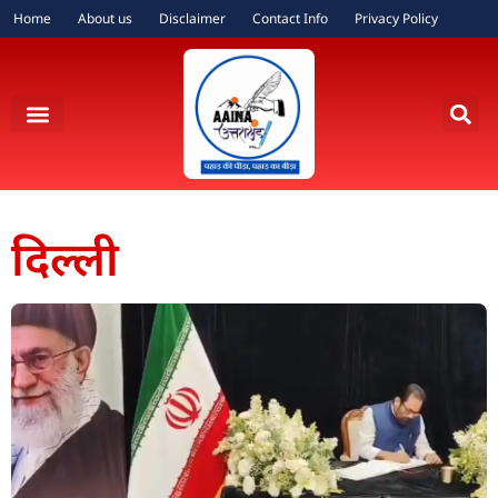
Home
About us
Disclaimer
Contact Info
Privacy Policy
दिल्ली