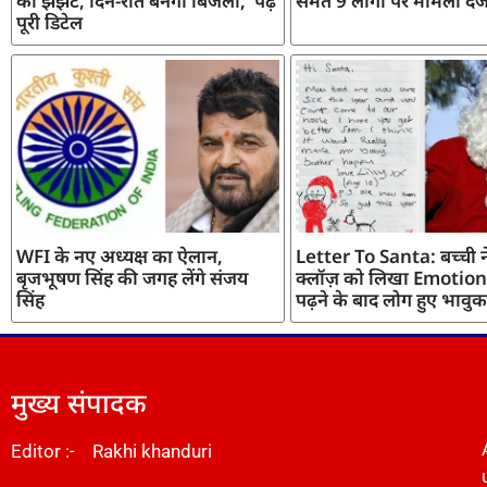
का झंझट, दिन-रात बनेगी बिजली, पढ़ें
समेत 9 लोगों पर मामला दर्
पूरी डिटेल
WFI के नए अध्यक्ष का ऐलान,
Letter To Santa: बच्ची ने
बृजभूषण सिंह की जगह लेंगे संजय
क्लॉज़ को लिखा Emotiona
सिंह
पढ़ने के बाद लोग हुए भावुक
मुख्य संपादक
Editor :- Rakhi khanduri