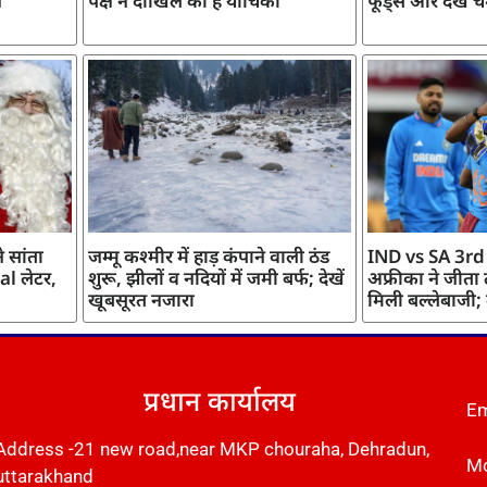
ज
पक्ष ने दाखिल की है याचिका
फूड्स और देखें च
 सांता
जम्मू कश्मीर में हाड़ कंपाने वाली ठंड
IND vs SA 3rd
l लेटर,
शुरू, झीलों व नदियों में जमी बर्फ; देखें
अफ्रीका ने जीता
खूबसूरत नजारा
मिली बल्लेबाजी;
प्रधान कार्यालय
Em
Address -21 new road,near MKP chouraha, Dehradun,
Mo
uttarakhand