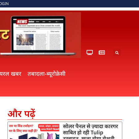
OGIN
ायरल खबर
तबादला-ब्यूरोक्रेसी
और पढ़ें
सोलर पैनल से ज़्यादा कारगर
साबित हो रही Tulip
टरबाइन, खत्म होगा रोशनी