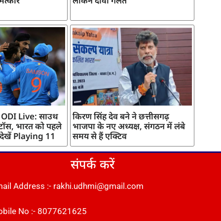
मत्कार
लेकिन दावा गलत
 ODI Live: साउथ
किरण सिंह देव बने ने छत्तीसगढ़
 टॉस, भारत को पहले
भाजपा के नए अध्यक्ष, संगठन में लंबे
 देखें Playing 11
समय से हैं एक्टिव
संपर्क करें
ail Address :- rakhi.udhmi@gmail.com
bile No :- 8077621625