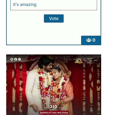
It's amazing
0