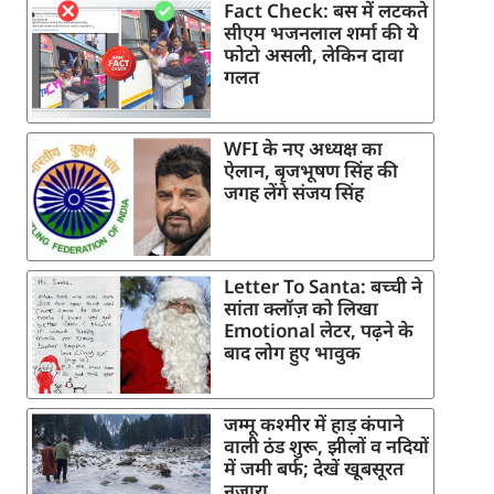
Fact Check: बस में लटकते
सीएम भजनलाल शर्मा की ये
फोटो असली, लेकिन दावा
गलत
WFI के नए अध्यक्ष का
ऐलान, बृजभूषण सिंह की
जगह लेंगे संजय सिंह
Letter To Santa: बच्ची ने
सांता क्लॉज़ को लिखा
Emotional लेटर, पढ़ने के
बाद लोग हुए भावुक
जम्मू कश्मीर में हाड़ कंपाने
वाली ठंड शुरू, झीलों व नदियों
में जमी बर्फ; देखें खूबसूरत
नजारा