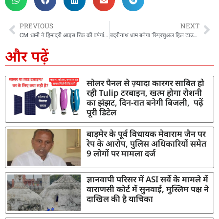
PREVIOUS
NEXT
CM धामी ने हिमाद्री आइस रिंक की वर्षगांठ पर की शिरकत, कहा- प्रदेश में जल्द लागू करेंगे ‘स्पोर्टर्स लिगेसी प्लान’ 8 शहरों में खोली जाएंगी 23 खेल अकादमियां
बद्रीनाथ धाम बनेगा ‘स्प्रिचुअल हिल टाउन’, मुख्यमंत्री पुष्कर सिंह धामी ने की मास्टर प्लान की समीक्षा
और पढ़ें
सोलर पैनल से ज़्यादा कारगर साबित हो
रही Tulip टरबाइन, खत्म होगा रोशनी
का झंझट, दिन-रात बनेगी बिजली, पढ़ें
पूरी डिटेल
बाड़मेर के पूर्व विधायक मेवाराम जैन पर
रेप के आरोप, पुलिस अधिकारियों समेत
9 लोगों पर मामला दर्ज
ज्ञानवापी परिसर में ASI सर्वे के मामले में
वाराणसी कोर्ट में सुनवाई, मुस्लिम पक्ष ने
दाखिल की है याचिका