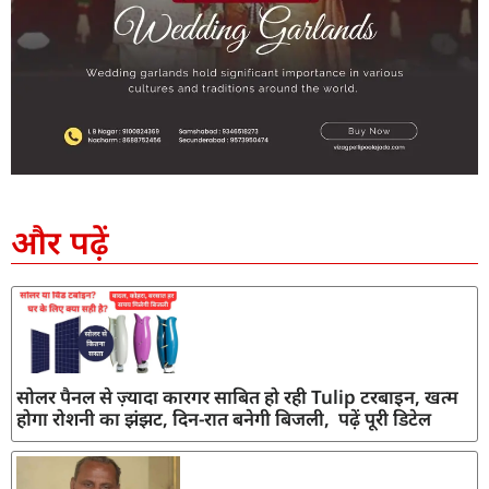
SEO Company in India
AI Tool Review
AI Development Services
Digital Marketing Agency
और पढ़ें
सोलर पैनल से ज़्यादा कारगर साबित हो रही Tulip टरबाइन, खत्म
होगा रोशनी का झंझट, दिन-रात बनेगी बिजली, पढ़ें पूरी डिटेल