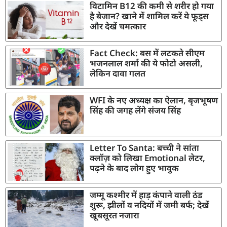
विटामिन B12 की कमी से शरीर हो गया
है बेजान? खाने में शामिल करें ये फूड्स
और देखें चमत्कार
Fact Check: बस में लटकते सीएम
भजनलाल शर्मा की ये फोटो असली,
लेकिन दावा गलत
WFI के नए अध्यक्ष का ऐलान, बृजभूषण
सिंह की जगह लेंगे संजय सिंह
Letter To Santa: बच्ची ने सांता
क्लॉज़ को लिखा Emotional लेटर,
पढ़ने के बाद लोग हुए भावुक
जम्मू कश्मीर में हाड़ कंपाने वाली ठंड
शुरू, झीलों व नदियों में जमी बर्फ; देखें
खूबसूरत नजारा