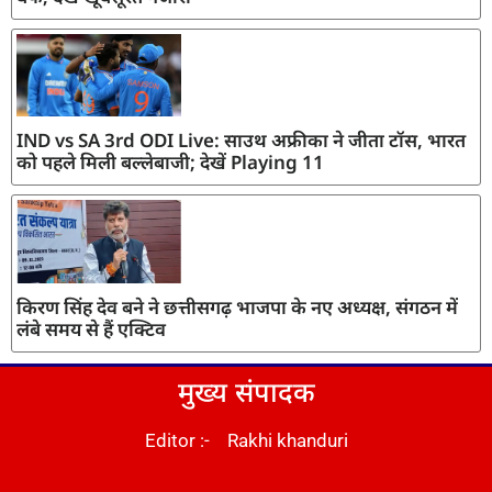
IND vs SA 3rd ODI Live: साउथ अफ्रीका ने जीता टॉस, भारत
को पहले मिली बल्लेबाजी; देखें Playing 11
किरण सिंह देव बने ने छत्तीसगढ़ भाजपा के नए अध्यक्ष, संगठन में
लंबे समय से हैं एक्टिव
मुख्य संपादक
Editor :- Rakhi khanduri
DM Stack