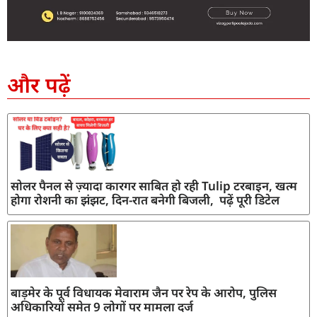
SEO Company in India
AI Tool Review
AI Development Services
Digital Marketing Agency
और पढ़ें
सोलर पैनल से ज़्यादा कारगर साबित हो रही Tulip टरबाइन, खत्म
होगा रोशनी का झंझट, दिन-रात बनेगी बिजली, पढ़ें पूरी डिटेल
बाड़मेर के पूर्व विधायक मेवाराम जैन पर रेप के आरोप, पुलिस
अधिकारियों समेत 9 लोगों पर मामला दर्ज