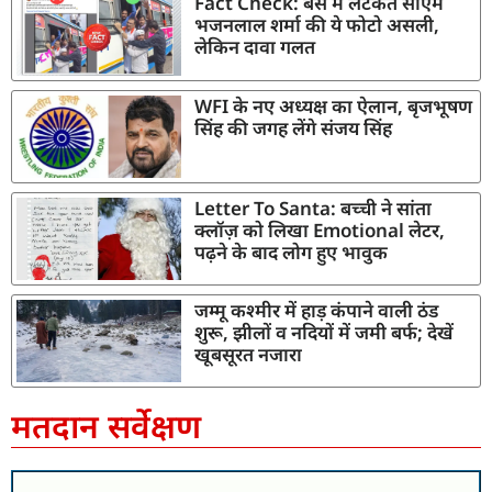
Fact Check: बस में लटकते सीएम
भजनलाल शर्मा की ये फोटो असली,
लेकिन दावा गलत
WFI के नए अध्यक्ष का ऐलान, बृजभूषण
सिंह की जगह लेंगे संजय सिंह
Letter To Santa: बच्ची ने सांता
क्लॉज़ को लिखा Emotional लेटर,
पढ़ने के बाद लोग हुए भावुक
जम्मू कश्मीर में हाड़ कंपाने वाली ठंड
शुरू, झीलों व नदियों में जमी बर्फ; देखें
खूबसूरत नजारा
मतदान सर्वेक्षण