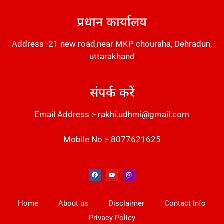
प्रधान कार्यालय
Address -21 new road,near MKP chouraha, Dehradun,
uttarakhand
संपर्क करें
Email Address :- rakhi.udhmi@gmail.com
Mobile No :- 8077621625
Instant Messaging Tool
Law Scholar Hub
Alfa Owl CRM Software
AI SEO Pack
Factory Desk AI
Real Estate Services
Custom Cybersecurity Software Solutions
Web Development Agency
News Portal Development
Home
About us
Disclaimer
Contact Info
Privacy Policy