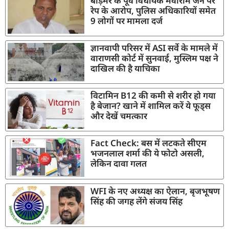
बाड़मेर के पूर्व विधायक मेवाराम जैन पर
रेप के आरोप, पुलिस अधिकारियों समेत
9 लोगों पर मामला दर्ज
ज्ञानवापी परिसर में ASI सर्वे के मामले में
वाराणसी कोर्ट में सुनवाई, मुस्लिम पक्ष ने
दाखिल की है याचिका
विटामिन B12 की कमी से शरीर हो गया
है बेजान? खाने में शामिल करें ये फूड्स
और देखें चमत्कार
Fact Check: बस में लटकते सीएम
भजनलाल शर्मा की ये फोटो असली,
लेकिन दावा गलत
WFI के नए अध्यक्ष का ऐलान, बृजभूषण
सिंह की जगह लेंगे संजय सिंह