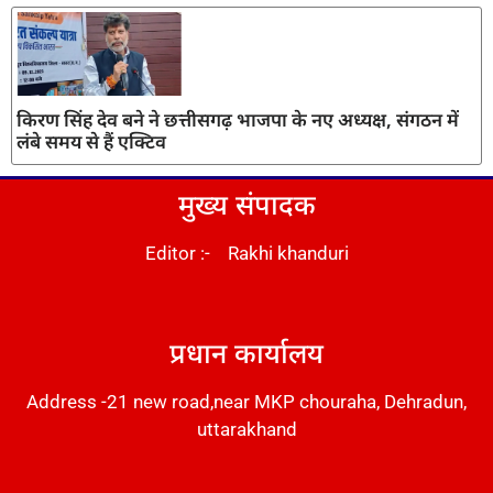
किरण सिंह देव बने ने छत्तीसगढ़ भाजपा के नए अध्यक्ष, संगठन में
लंबे समय से हैं एक्टिव
मुख्य संपादक
Editor :- Rakhi khanduri
DM Stack
प्रधान कार्यालय
Address -21 new road,near MKP chouraha, Dehradun,
uttarakhand