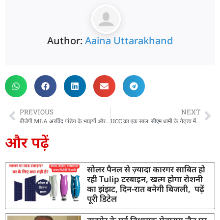
Author:
Aaina Uttarakhand
PREVIOUS
NEXT
बीजेपी MLA अरविंद पांडेय के भाइयों और भतीजे पर मुकदमा दर्ज, जानिए पूरा मामला
UCC का एक साल: सीएम धामी के नेतृत्व में 22 भाषाओं और AI से उत्तराखंड बना डिजिटल गवर्नेंस की मिसाल
और पढ़ें
सोलर पैनल से ज़्यादा कारगर साबित हो
रही Tulip टरबाइन, खत्म होगा रोशनी
का झंझट, दिन-रात बनेगी बिजली, पढ़ें
पूरी डिटेल