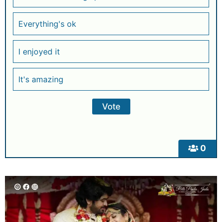
Everything's ok
I enjoyed it
It's amazing
0