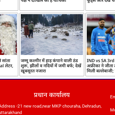
ज
पक्ष ने दाखिल की है याचिका
फूड्स और देखें च
 सांता
जम्मू कश्मीर में हाड़ कंपाने वाली ठंड
IND vs SA 3rd
l लेटर,
शुरू, झीलों व नदियों में जमी बर्फ; देखें
अफ्रीका ने जीता
खूबसूरत नजारा
मिली बल्लेबाजी;
प्रधान कार्यालय
Em
Address -21 new road,near MKP chouraha, Dehradun,
Mo
uttarakhand