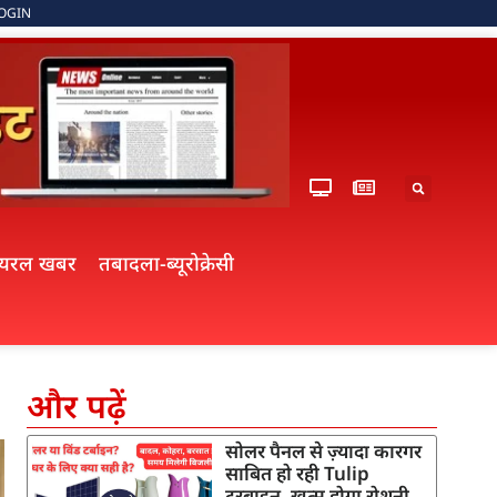
OGIN
ायरल खबर
तबादला-ब्यूरोक्रेसी
और पढ़ें
सोलर पैनल से ज़्यादा कारगर
साबित हो रही Tulip
टरबाइन, खत्म होगा रोशनी