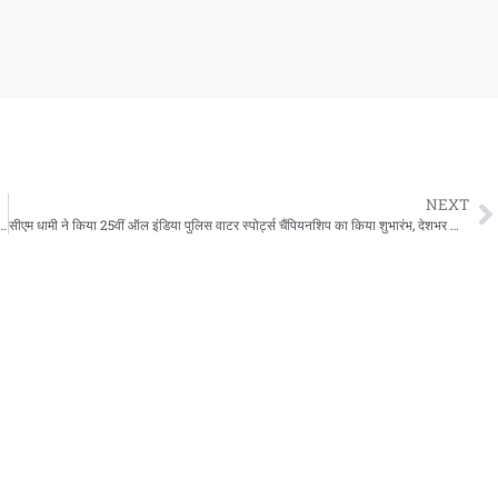
NEXT
 धामी, केंद्रीय मंत्री मनोहर लाल खट्टर से मुलाकात, कई अहम मुद्दों पर हुई चर्चा
सीएम धामी ने किया 25वीं ऑल इंडिया पुलिस वाटर स्पोर्ट्स चैंपियनशिप का किया शुभारंभ, देशभर की 19 टीम कर रहीं प्रतिभाग