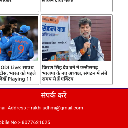
मत्कार
लेकिन दावा गलत
 ODI Live: साउथ
किरण सिंह देव बने ने छत्तीसगढ़
 टॉस, भारत को पहले
भाजपा के नए अध्यक्ष, संगठन में लंबे
 देखें Playing 11
समय से हैं एक्टिव
संपर्क करें
ail Address :- rakhi.udhmi@gmail.com
bile No :- 8077621625