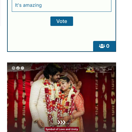
It's amazing
0