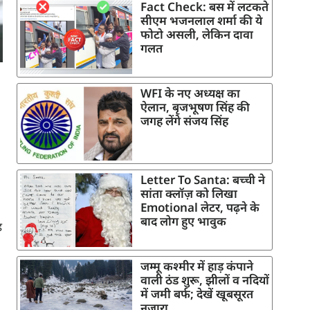
Fact Check: बस में लटकते
सीएम भजनलाल शर्मा की ये
फोटो असली, लेकिन दावा
गलत
WFI के नए अध्यक्ष का
ऐलान, बृजभूषण सिंह की
जगह लेंगे संजय सिंह
Letter To Santa: बच्ची ने
सांता क्लॉज़ को लिखा
Emotional लेटर, पढ़ने के
बाद लोग हुए भावुक
़
8
जम्मू कश्मीर में हाड़ कंपाने
वाली ठंड शुरू, झीलों व नदियों
में जमी बर्फ; देखें खूबसूरत
नजारा