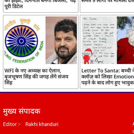
का झंझट, दिन-रात बनेगी बिजली, पढ़ें
समेत 9 लोगों पर मामला दर्
पूरी डिटेल
WFI के नए अध्यक्ष का ऐलान,
Letter To Santa: बच्ची ने
बृजभूषण सिंह की जगह लेंगे संजय
क्लॉज़ को लिखा Emotiona
सिंह
पढ़ने के बाद लोग हुए भावुक
मुख्य संपादक
Editor :- Rakhi khanduri