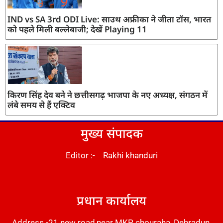
IND vs SA 3rd ODI Live: साउथ अफ्रीका ने जीता टॉस, भारत
को पहले मिली बल्लेबाजी; देखें Playing 11
किरण सिंह देव बने ने छत्तीसगढ़ भाजपा के नए अध्यक्ष, संगठन में
लंबे समय से हैं एक्टिव
मुख्य संपादक
Editor :- Rakhi khanduri
DM Stack
प्रधान कार्यालय
Address -21 new road,near MKP chouraha, Dehradun,