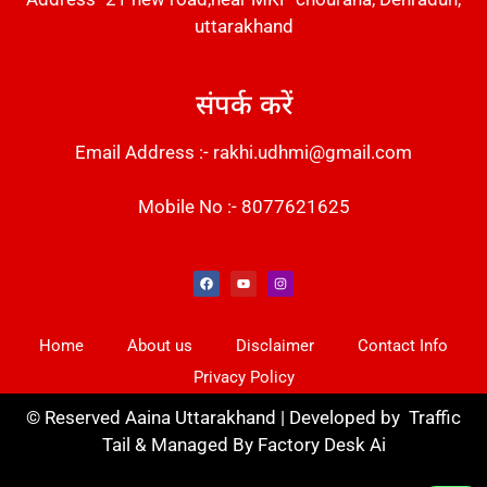
uttarakhand
संपर्क करें
Email Address :- rakhi.udhmi@gmail.com
Mobile No :- 8077621625
Instant Messaging Tool
Law Scholar Hub
Alfa Owl CRM Software
AI SEO Pack
Factory Desk AI
Real Estate Services
Custom Cybersecurity Software Solutions
Web Development Agency
News Portal Development
Home
About us
Disclaimer
Contact Info
Privacy Policy
©
Reserved Aaina Uttarakhand | Developed by
Traffic
Tail
& Managed By
Factory Desk Ai