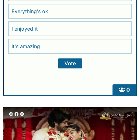
Everything's ok
I enjoyed it
It's amazing
0