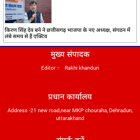
किरण सिंह देव बने ने छत्तीसगढ़ भाजपा के नए अध्यक्ष, संगठन में
लंबे समय से हैं एक्टिव
मुख्य संपादक
Editor :- Rakhi khanduri
DM Stack
प्रधान कार्यालय
Address -21 new road,near MKP chouraha, Dehradun,
uttarakhand