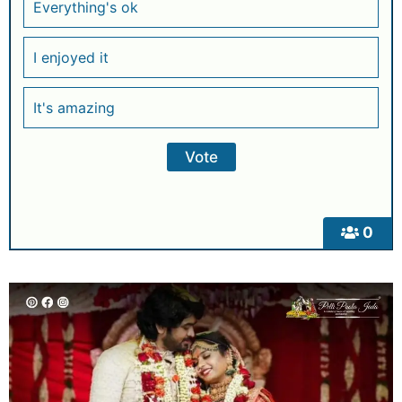
Everything's ok
I enjoyed it
It's amazing
0