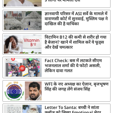
ज्ञानवापी परिसर में ASI सर्वे के मामले में
वाराणसी कोर्ट में सुनवाई, मुस्लिम पक्ष ने
दाखिल की है याचिका
विटामिन B12 की कमी से शरीर हो गया
है बेजान? खाने में शामिल करें ये फूड्स
और देखें चमत्कार
Fact Check: बस में लटकते सीएम
भजनलाल शर्मा की ये फोटो असली,
लेकिन दावा गलत
WFI के नए अध्यक्ष का ऐलान, बृजभूषण
सिंह की जगह लेंगे संजय सिंह
Letter To Santa: बच्ची ने सांता
क्लॉज़ को लिखा Emotional लेटर,