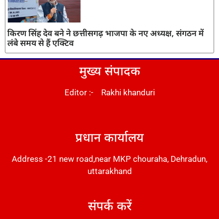
किरण सिंह देव बने ने छत्तीसगढ़ भाजपा के नए अध्यक्ष, संगठन में
लंबे समय से हैं एक्टिव
मुख्य संपादक
Editor :- Rakhi khanduri
DM Stack
प्रधान कार्यालय
Address -21 new road,near MKP chouraha, Dehradun,
uttarakhand
संपर्क करें