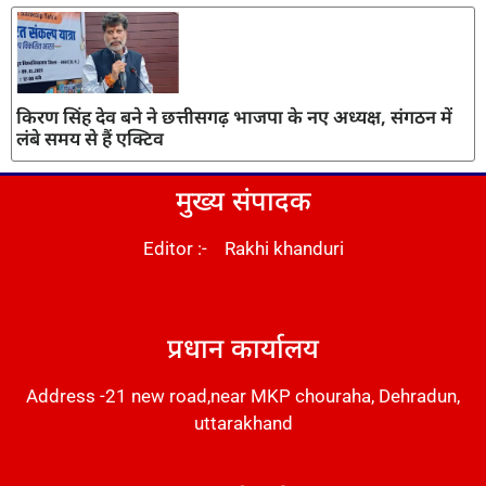
किरण सिंह देव बने ने छत्तीसगढ़ भाजपा के नए अध्यक्ष, संगठन में
लंबे समय से हैं एक्टिव
मुख्य संपादक
Editor :- Rakhi khanduri
DM Stack
प्रधान कार्यालय
Address -21 new road,near MKP chouraha, Dehradun,
uttarakhand