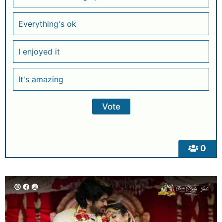
Everything's ok
I enjoyed it
It's amazing
0