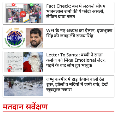
Fact Check: बस में लटकते सीएम
भजनलाल शर्मा की ये फोटो असली,
लेकिन दावा गलत
WFI के नए अध्यक्ष का ऐलान, बृजभूषण
सिंह की जगह लेंगे संजय सिंह
Letter To Santa: बच्ची ने सांता
क्लॉज़ को लिखा Emotional लेटर,
पढ़ने के बाद लोग हुए भावुक
जम्मू कश्मीर में हाड़ कंपाने वाली ठंड
शुरू, झीलों व नदियों में जमी बर्फ; देखें
खूबसूरत नजारा
मतदान सर्वेक्षण