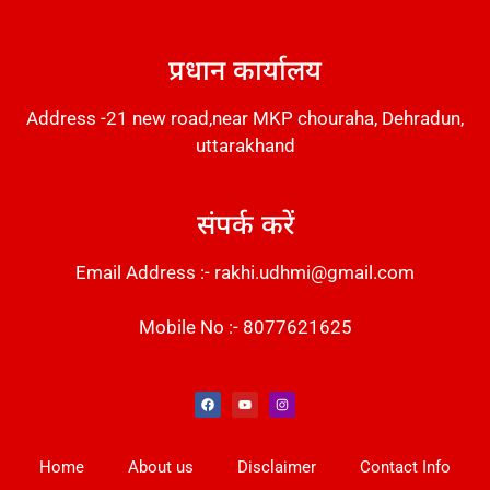
DM Stack
प्रधान कार्यालय
Address -21 new road,near MKP chouraha, Dehradun,
uttarakhand
संपर्क करें
Email Address :- rakhi.udhmi@gmail.com
Mobile No :- 8077621625
Instant Messaging Tool
Law Scholar Hub
Alfa Owl CRM Software
AI SEO Pack
Factory Desk AI
Real Estate Services
Custom Cybersecurity Software Solutions
Web Development Agency
News Portal Development
Home
About us
Disclaimer
Contact Info