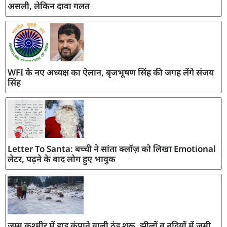
असली, लेकिन दावा गलत
WFI के नए अध्यक्ष का ऐलान, बृजभूषण सिंह की जगह लेंगे संजय
सिंह
Letter To Santa: बच्ची ने सांता क्लॉज़ को लिखा Emotional
लेटर, पढ़ने के बाद लोग हुए भावुक
जम्मू कश्मीर में हाड़ कंपाने वाली ठंड शुरू, झीलों व नदियों में जमी