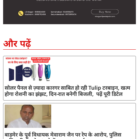
SEO Company in India
AI Tool Review
AI Development Services
Digital Marketing Agency
और पढ़ें
सोलर पैनल से ज़्यादा कारगर साबित हो रही Tulip टरबाइन, खत्म
होगा रोशनी का झंझट, दिन-रात बनेगी बिजली, पढ़ें पूरी डिटेल
बाड़मेर के पूर्व विधायक मेवाराम जैन पर रेप के आरोप, पुलिस