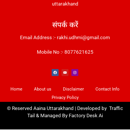
uttarakhand
संपर्क करें
Email Address :- rakhi.udhmi@gmail.com
Mobile No :- 8077621625
Instant Messaging Tool
Law Scholar Hub
Alfa Owl CRM Software
AI SEO Pack
Factory Desk AI
Real Estate Services
Custom Cybersecurity Software Solutions
Web Development Agency
News Portal Development
Home
About us
Disclaimer
Contact Info
Privacy Policy
©
Reserved Aaina Uttarakhand | Developed by
Traffic
Tail
& Managed By
Factory Desk Ai