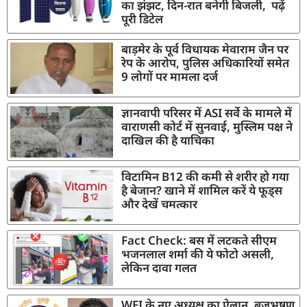
का झंझट, दिन-रात बनेगी बिजली, पढ़ें
पूरी डिटेल
बाड़मेर के पूर्व विधायक मेवाराम जैन पर
रेप के आरोप, पुलिस अधिकारियों समेत
9 लोगों पर मामला दर्ज
ज्ञानवापी परिसर में ASI सर्वे के मामले में
वाराणसी कोर्ट में सुनवाई, मुस्लिम पक्ष ने
दाखिल की है याचिका
विटामिन B12 की कमी से शरीर हो गया
है बेजान? खाने में शामिल करें ये फूड्स
और देखें चमत्कार
Fact Check: बस में लटकते सीएम
भजनलाल शर्मा की ये फोटो असली,
लेकिन दावा गलत
WFI के नए अध्यक्ष का ऐलान, बृजभूषण