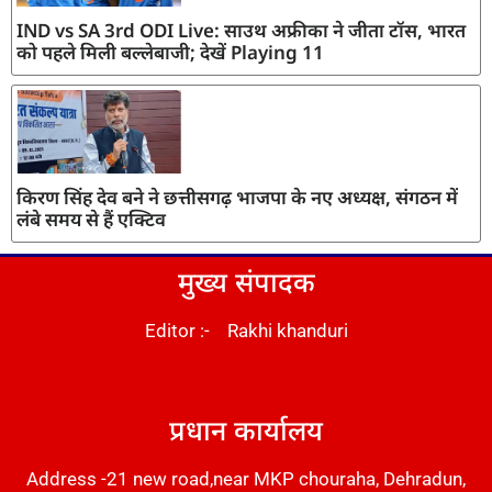
IND vs SA 3rd ODI Live: साउथ अफ्रीका ने जीता टॉस, भारत
को पहले मिली बल्लेबाजी; देखें Playing 11
किरण सिंह देव बने ने छत्तीसगढ़ भाजपा के नए अध्यक्ष, संगठन में
लंबे समय से हैं एक्टिव
मुख्य संपादक
Editor :- Rakhi khanduri
DM Stack
प्रधान कार्यालय
Address -21 new road,near MKP chouraha, Dehradun,