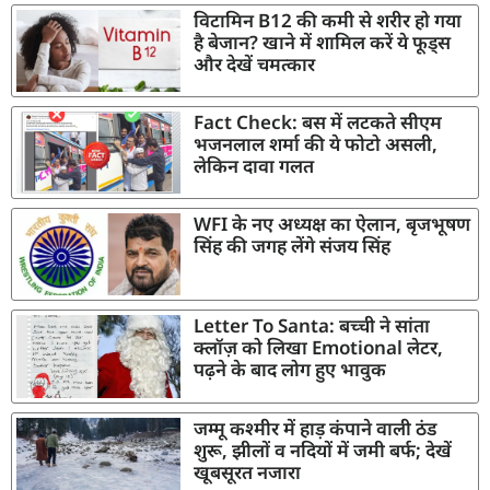
विटामिन B12 की कमी से शरीर हो गया
है बेजान? खाने में शामिल करें ये फूड्स
और देखें चमत्कार
Fact Check: बस में लटकते सीएम
भजनलाल शर्मा की ये फोटो असली,
लेकिन दावा गलत
WFI के नए अध्यक्ष का ऐलान, बृजभूषण
सिंह की जगह लेंगे संजय सिंह
Letter To Santa: बच्ची ने सांता
क्लॉज़ को लिखा Emotional लेटर,
पढ़ने के बाद लोग हुए भावुक
जम्मू कश्मीर में हाड़ कंपाने वाली ठंड
शुरू, झीलों व नदियों में जमी बर्फ; देखें
खूबसूरत नजारा