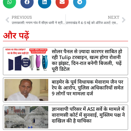
PREVIOUS
NEXT
उत्तरकाशी: नगाण गांव में सीएम धामी ने श्रीमद्भागवत कथा में लिया भाग, प्रदेश की खुशहाली की कामना
उत्तराखंड में 4-5 मई को ऑरेंज अलर्ट: एसईओसी ने जारी किए निर्देश, सतर्क रहने की अपील
और पढ़ें
सोलर पैनल से ज़्यादा कारगर साबित हो
रही Tulip टरबाइन, खत्म होगा रोशनी
का झंझट, दिन-रात बनेगी बिजली, पढ़ें
पूरी डिटेल
बाड़मेर के पूर्व विधायक मेवाराम जैन पर
रेप के आरोप, पुलिस अधिकारियों समेत
9 लोगों पर मामला दर्ज
ज्ञानवापी परिसर में ASI सर्वे के मामले में
वाराणसी कोर्ट में सुनवाई, मुस्लिम पक्ष ने
दाखिल की है याचिका