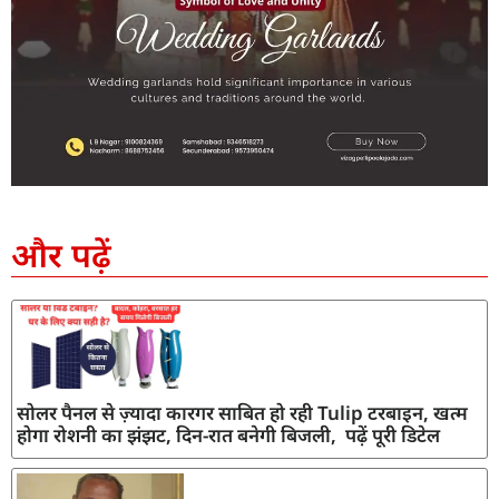
SEO Company in India
AI Tool Review
AI Development Services
Digital Marketing Agency
और पढ़ें
सोलर पैनल से ज़्यादा कारगर साबित हो रही Tulip टरबाइन, खत्म
होगा रोशनी का झंझट, दिन-रात बनेगी बिजली, पढ़ें पूरी डिटेल