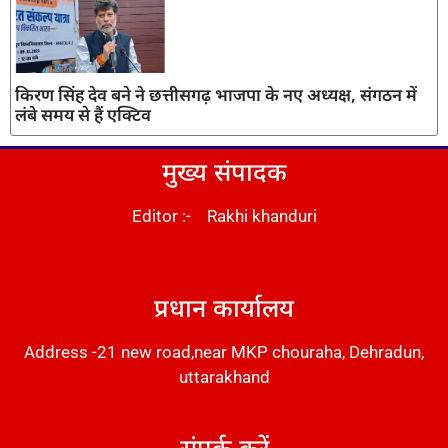
किरण सिंह देव बने ने छत्तीसगढ़ भाजपा के नए अध्यक्ष, संगठन में
लंबे समय से हैं एक्टिव
मुख्य संपादक
Editor :- Rakhi khanduri
DM Stack
प्रधान कार्यालय
Address -21 new road,near MKP chouraha, Dehradun,
uttarakhand
संपर्क करें