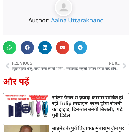
Author:
Aaina Uttarakhand
PREVIOUS
NEXT
स्कूल पहुंचा भालू…सहमे बच्चे, कमरों में छिपे, दरवाजा तोड़ एक मासूम को उठाया, शिक्षकों ने बचाई जान
उत्तराखंड: स्कूलों में गीता श्लोक पाठ अनिवार्य होने पर साधु संतों ने जताई खुशी, धामी सरकार के फैसले का किया स्वागत
और पढ़ें
सोलर पैनल से ज़्यादा कारगर साबित हो
रही Tulip टरबाइन, खत्म होगा रोशनी
का झंझट, दिन-रात बनेगी बिजली, पढ़ें
पूरी डिटेल
बाड़मेर के पूर्व विधायक मेवाराम जैन पर