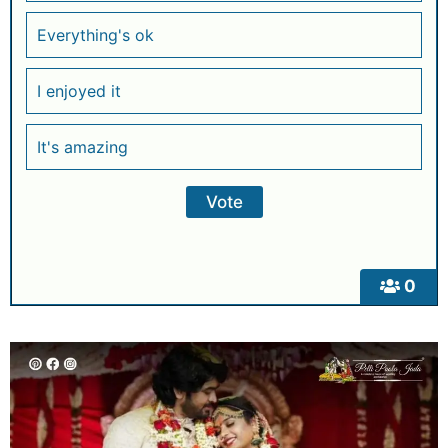
Everything's ok
I enjoyed it
It's amazing
0