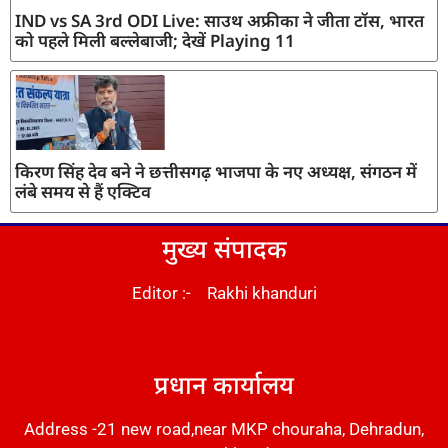
IND vs SA 3rd ODI Live: साउथ अफ्रीका ने जीता टॉस, भारत
को पहले मिली बल्लेबाजी; देखें Playing 11
किरण सिंह देव बने ने छत्तीसगढ़ भाजपा के नए अध्यक्ष, संगठन में
लंबे समय से हैं एक्टिव
मुख्य संपादक
Editor :- Rakhi khanduri
DM Stack
प्रधान कार्यालय
Address -21 new road,near MKP chouraha, Dehradun,