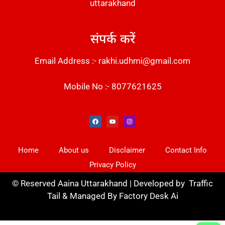
uttarakhand
संपर्क करें
Email Address :- rakhi.udhmi@gmail.com
Mobile No :- 8077621625
Instant Messaging Tool
Law Scholar Hub
Alfa Owl CRM Software
AI SEO Pack
Factory Desk AI
Real Estate Services
Custom Cybersecurity Software Solutions
Web Development Agency
News Portal Development
Home
About us
Disclaimer
Contact Info
Privacy Policy
©
Reserved Aaina Uttarakhand | Developed by
Traffic
Tail
& Managed By
Factory Desk Ai