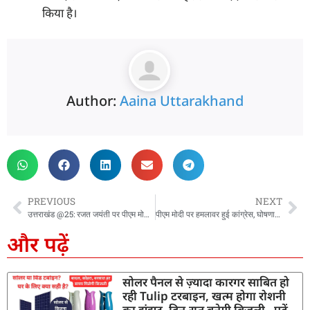
किया है।
Author:
Aaina Uttarakhand
PREVIOUS
NEXT
उत्तराखंड @25: रजत जयंती पर पीएम मोदी ने दी 8260 करोड़ की सौगात, कई योजनाओं का किया लोकार्पण और शिलान्यास
पीएम मोदी पर हमलावर हुई कांग्रेस, घोषणाओं को लेकर उठाये सवाल, सरकार पर कसा तंज
और पढ़ें
सोलर पैनल से ज़्यादा कारगर साबित हो
रही Tulip टरबाइन, खत्म होगा रोशनी
का झंझट, दिन-रात बनेगी बिजली, पढ़ें