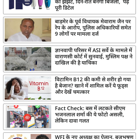
का झंझट, दिन-रात बनेगी बिजली, पढ़ें
पूरी डिटेल
बाड़मेर के पूर्व विधायक मेवाराम जैन पर
रेप के आरोप, पुलिस अधिकारियों समेत
9 लोगों पर मामला दर्ज
ज्ञानवापी परिसर में ASI सर्वे के मामले में
वाराणसी कोर्ट में सुनवाई, मुस्लिम पक्ष ने
दाखिल की है याचिका
विटामिन B12 की कमी से शरीर हो गया
है बेजान? खाने में शामिल करें ये फूड्स
और देखें चमत्कार
Fact Check: बस में लटकते सीएम
भजनलाल शर्मा की ये फोटो असली,
लेकिन दावा गलत
WFI के नए अध्यक्ष का ऐलान, बृजभूषण