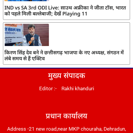
IND vs SA 3rd ODI Live: साउथ अफ्रीका ने जीता टॉस, भारत
को पहले मिली बल्लेबाजी; देखें Playing 11
किरण सिंह देव बने ने छत्तीसगढ़ भाजपा के नए अध्यक्ष, संगठन में
लंबे समय से हैं एक्टिव
मुख्य संपादक
Editor :- Rakhi khanduri
DM Stack
प्रधान कार्यालय
Address -21 new road,near MKP chouraha, Dehradun,