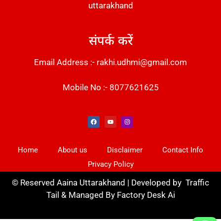
uttarakhand
संपर्क करें
Email Address :- rakhi.udhmi@gmail.com
Mobile No :- 8077621625
Instant Messaging Tool
Law Scholar Hub
Alfa Owl CRM Software
AI SEO Pack
Factory Desk AI
Real Estate Services
Custom Cybersecurity Software Solutions
Web Development Agency
News Portal Development
Home
About us
Disclaimer
Contact Info
Privacy Policy
©
Reserved Aaina Uttarakhand | Developed by
Traffic
Tail
& Managed By
Factory Desk Ai