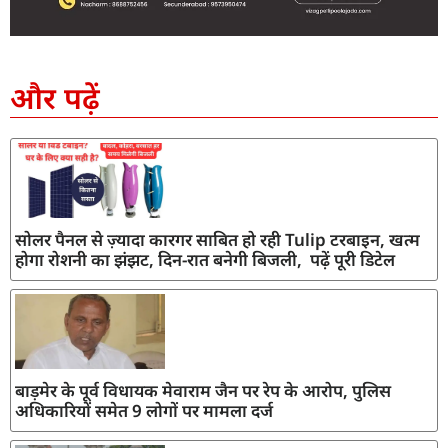
SEO Company in India
AI Tool Review
AI Development Services
Digital Marketing Agency
और पढ़ें
सोलर पैनल से ज़्यादा कारगर साबित हो रही Tulip टरबाइन, खत्म
होगा रोशनी का झंझट, दिन-रात बनेगी बिजली, पढ़ें पूरी डिटेल
बाड़मेर के पूर्व विधायक मेवाराम जैन पर रेप के आरोप, पुलिस
अधिकारियों समेत 9 लोगों पर मामला दर्ज