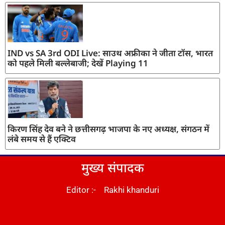
IND vs SA 3rd ODI Live: साउथ अफ्रीका ने जीता टॉस, भारत
को पहले मिली बल्लेबाजी; देखें Playing 11
किरण सिंह देव बने ने छत्तीसगढ़ भाजपा के नए अध्यक्ष, संगठन में
लंबे समय से हैं एक्टिव
मुख्य संपादक
Editor :- Rakhi khanduri
DM Stack