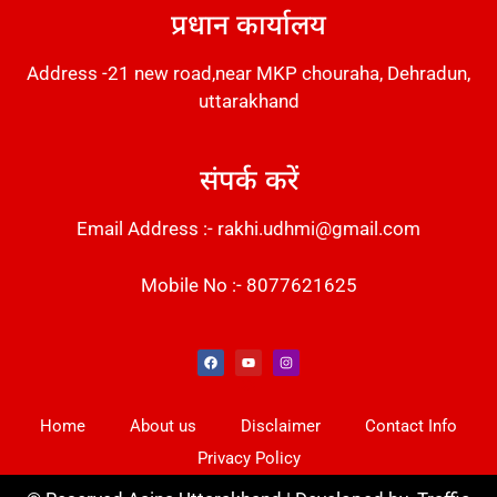
प्रधान कार्यालय
Address -21 new road,near MKP chouraha, Dehradun,
uttarakhand
संपर्क करें
Email Address :- rakhi.udhmi@gmail.com
Mobile No :- 8077621625
Instant Messaging Tool
Law Scholar Hub
Alfa Owl CRM Software
AI SEO Pack
Factory Desk AI
Real Estate Services
Custom Cybersecurity Software Solutions
Web Development Agency
News Portal Development
Home
About us
Disclaimer
Contact Info
Privacy Policy