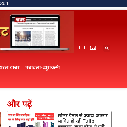
OGIN
ायरल खबर
तबादला-ब्यूरोक्रेसी
और पढ़ें
सोलर पैनल से ज़्यादा कारगर
साबित हो रही Tulip
टरबाइन, खत्म होगा रोशनी