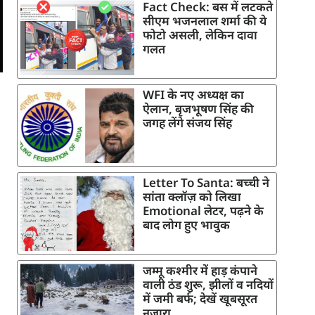
Fact Check: बस में लटकते
सीएम भजनलाल शर्मा की ये
फोटो असली, लेकिन दावा
गलत
WFI के नए अध्यक्ष का
ऐलान, बृजभूषण सिंह की
जगह लेंगे संजय सिंह
Letter To Santa: बच्ची ने
सांता क्लॉज़ को लिखा
Emotional लेटर, पढ़ने के
बाद लोग हुए भावुक
जम्मू कश्मीर में हाड़ कंपाने
वाली ठंड शुरू, झीलों व नदियों
में जमी बर्फ; देखें खूबसूरत
नजारा