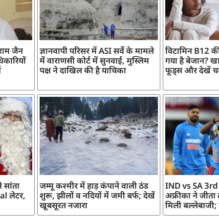
ाराम जैन
ज्ञानवापी परिसर में ASI सर्वे के मामले
विटामिन B12 की
िकारियों
में वाराणसी कोर्ट में सुनवाई, मुस्लिम
गया है बेजान? खान
ज
पक्ष ने दाखिल की है याचिका
फूड्स और देखें च
 सांता
जम्मू कश्मीर में हाड़ कंपाने वाली ठंड
IND vs SA 3rd
l लेटर,
शुरू, झीलों व नदियों में जमी बर्फ; देखें
अफ्रीका ने जीता
खूबसूरत नजारा
मिली बल्लेबाजी;