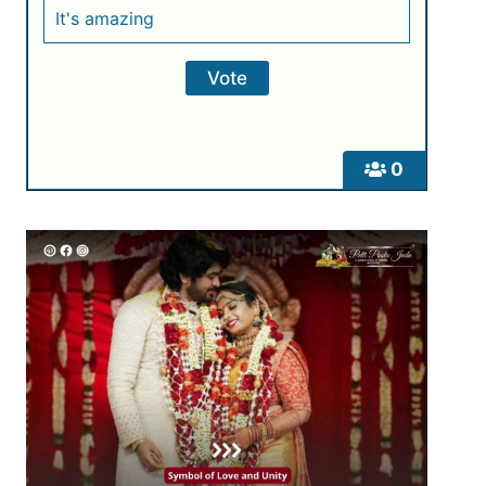
It's amazing
0
,