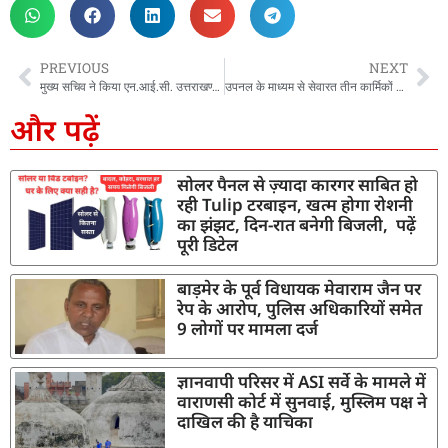
PREVIOUS
NEXT
मुख्य सचिव ने किया एन.आई.सी. उत्तराखण्ड की त्रैमासिक न्यूज़लेटर ‘द डिजिटल थ्रेड‘ का विमोचन
उपनल के माध्यम से सेवारत तीन कार्मिकों की दुर्घटना में मुत्यु होने के उपरान्त, आश्रितों को CM धामी ने 50-50 लाख की सहायता राशि के चेक प्रदान किये
और पढ़ें
सोलर पैनल से ज़्यादा कारगर साबित हो
रही Tulip टरबाइन, खत्म होगा रोशनी
का झंझट, दिन-रात बनेगी बिजली, पढ़ें
पूरी डिटेल
बाड़मेर के पूर्व विधायक मेवाराम जैन पर
रेप के आरोप, पुलिस अधिकारियों समेत
9 लोगों पर मामला दर्ज
ज्ञानवापी परिसर में ASI सर्वे के मामले में
वाराणसी कोर्ट में सुनवाई, मुस्लिम पक्ष ने
दाखिल की है याचिका