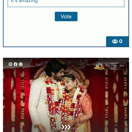
It's amazing
0