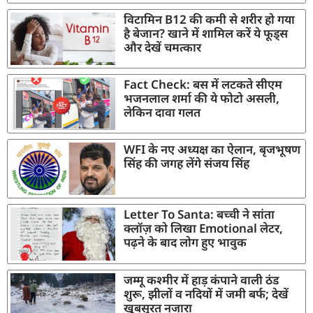
विटामिन B12 की कमी से शरीर हो गया
है बेजान? खाने में शामिल करें ये फूड्स
और देखें चमत्कार
Fact Check: बस में लटकते सीएम
भजनलाल शर्मा की ये फोटो असली,
लेकिन दावा गलत
WFI के नए अध्यक्ष का ऐलान, बृजभूषण
सिंह की जगह लेंगे संजय सिंह
Letter To Santa: बच्ची ने सांता
क्लॉज़ को लिखा Emotional लेटर,
पढ़ने के बाद लोग हुए भावुक
जम्मू कश्मीर में हाड़ कंपाने वाली ठंड
शुरू, झीलों व नदियों में जमी बर्फ; देखें
खूबसूरत नजारा