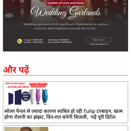
SEO Company in India
AI Tool Review
AI Development Services
Digital Marketing Agency
और पढ़ें
सोलर पैनल से ज़्यादा कारगर साबित हो रही Tulip टरबाइन, खत्म
होगा रोशनी का झंझट, दिन-रात बनेगी बिजली, पढ़ें पूरी डिटेल