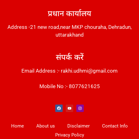
प्रधान कार्यालय
Address -21 new road,near MKP chouraha, Dehradun,
uttarakhand
संपर्क करें
Email Address :- rakhi.udhmi@gmail.com
Mobile No :- 8077621625
Instant Messaging Tool
Law Scholar Hub
Alfa Owl CRM Software
AI SEO Pack
Factory Desk AI
Real Estate Services
Custom Cybersecurity Software Solutions
Web Development Agency
News Portal Development
Home
About us
Disclaimer
Contact Info
Privacy Policy