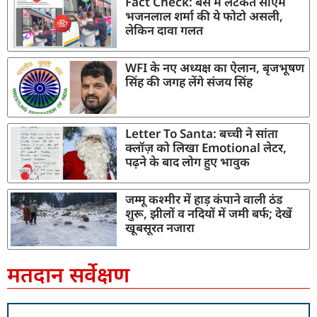
Fact Check: बस में लटकते सीएम
भजनलाल शर्मा की ये फोटो असली,
लेकिन दावा गलत
WFI के नए अध्यक्ष का ऐलान, बृजभूषण
सिंह की जगह लेंगे संजय सिंह
Letter To Santa: बच्ची ने सांता
क्लॉज़ को लिखा Emotional लेटर,
पढ़ने के बाद लोग हुए भावुक
जम्मू कश्मीर में हाड़ कंपाने वाली ठंड
शुरू, झीलों व नदियों में जमी बर्फ; देखें
खूबसूरत नजारा
मतदान सर्वेक्षण