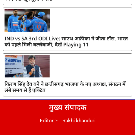
IND vs SA 3rd ODI Live: साउथ अफ्रीका ने जीता टॉस, भारत
को पहले मिली बल्लेबाजी; देखें Playing 11
किरण सिंह देव बने ने छत्तीसगढ़ भाजपा के नए अध्यक्ष, संगठन में
लंबे समय से हैं एक्टिव
मुख्य संपादक
Editor :- Rakhi khanduri
DM Stack