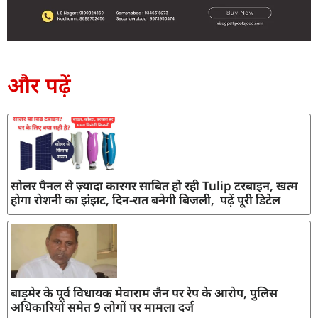
SEO Company in India
AI Tool Review
AI Development Services
Digital Marketing Agency
और पढ़ें
सोलर पैनल से ज़्यादा कारगर साबित हो रही Tulip टरबाइन, खत्म
होगा रोशनी का झंझट, दिन-रात बनेगी बिजली, पढ़ें पूरी डिटेल
बाड़मेर के पूर्व विधायक मेवाराम जैन पर रेप के आरोप, पुलिस
अधिकारियों समेत 9 लोगों पर मामला दर्ज