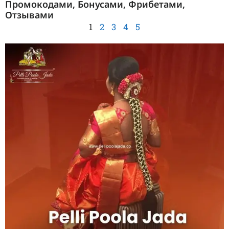
Промокодами, Бонусами, Фрибетами,
Отзывами
1
2
3
4
5