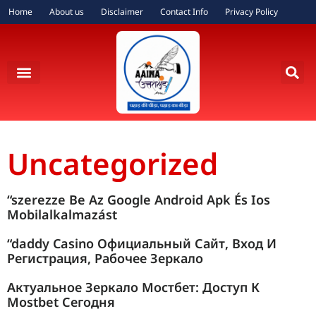
Home
About us
Disclaimer
Contact Info
Privacy Policy
Uncategorized
“szerezze Be Az Google Android Apk És Ios
Mobilalkalmazást
“daddy Casino Официальный Сайт, Вход И
Регистрация, Рабочее Зеркало
Актуальное Зеркало Мостбет: Доступ К
Mostbet Сегодня