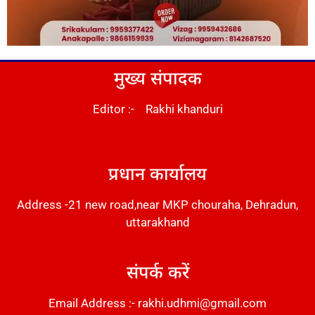
मुख्य संपादक
Editor :- Rakhi khanduri
DM Stack
प्रधान कार्यालय
Address -21 new road,near MKP chouraha, Dehradun,
uttarakhand
संपर्क करें
Email Address :- rakhi.udhmi@gmail.com