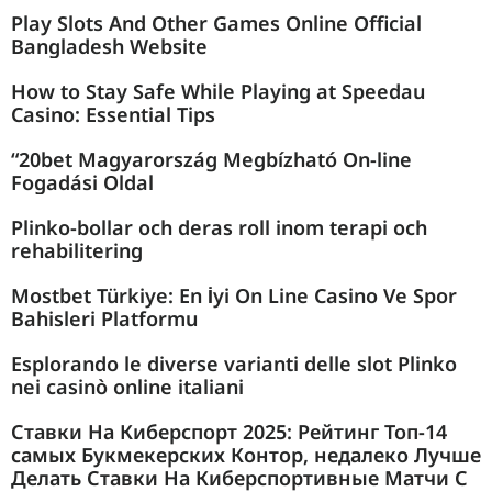
Play Slots And Other Games Online Official
Bangladesh Website
How to Stay Safe While Playing at Speedau
Casino: Essential Tips
“20bet Magyarország Megbízható On-line
Fogadási Oldal
Plinko-bollar och deras roll inom terapi och
rehabilitering
Mostbet Türkiye: En İyi On Line Casino Ve Spor
Bahisleri Platformu
Esplorando le diverse varianti delle slot Plinko
nei casinò online italiani
Ставки На Киберспорт 2025: Рейтинг Топ-14
самых Букмекерских Контор, недалеко Лучше
Делать Ставки На Киберспортивные Матчи С