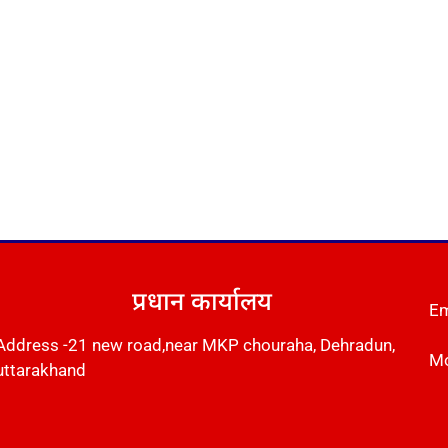
प्रधान कार्यालय
Em
Address -21 new road,near MKP chouraha, Dehradun,
Mo
uttarakhand
Instant Messaging Tool